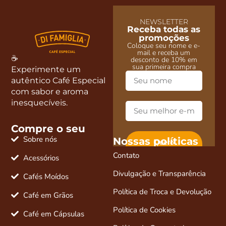
NEWSLETTER
Receba todas as
promoções
Coloque seu nome e e-
mail e receba um
☕
desconto de 10% em
sua primeira compra
Experimente um
autêntico Café Especial
com sabor e aroma
inesquecíveis.
Compre o seu
Sobre nós
Nossas políticas
Quero
desconto e
Contato
novidades
Acessórios
Divulgação e Transparência
Cafés Moídos
Política de Troca e Devolução
Café em Grãos
Política de Cookies
Café em Cápsulas