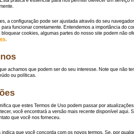
 Esta prática é essencial para nos permitir oferecer um serviço
mente.
ies, a configuração pode ser ajustada através do seu navegador.
para funcionar corretamente. Entendemos a importância do co
a bloquear cookies, algumas partes do nosso site podem não of
ies
.
rnos
os que achamos que podem ser do seu interesse. Note que não tem
údo ou políticas.
ções
nifica que estes Termos de Uso podem passar por atualizações
tecer, você encontrará a versão mais recente disponível aqui. 
ontato que você nos forneceu.
 indica que você concorda com os novos termos. Se, por qualq