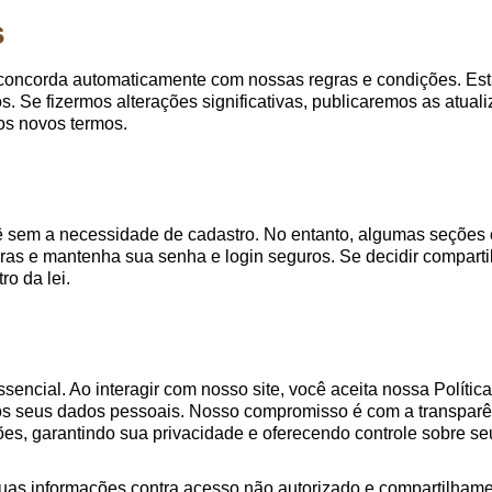
s
ê concorda automaticamente com nossas regras e condições. Es
e fizermos alterações significativas, publicaremos as atualiz
os novos termos.
cê sem a necessidade de cadastro. No entanto, algumas seções 
ras e mantenha sua senha e login seguros. Se decidir compart
ro da lei.
ssencial. Ao interagir com nosso site, você aceita nossa Polít
dos seus dados pessoais. Nosso compromisso é com a transpar
s, garantindo sua privacidade e oferecendo controle sobre se
uas informações contra acesso não autorizado e compartilham