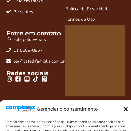
Café em Packs
Política de Privacidade
Presentes
Termos de Uso
Entre em contato
Fale pelo Whats
11 5589-8867
ola@cafedifamiglia.com.br
Redes sociais
Gerenciar o consentimento
Para fornecer as melhores experiências, usamos tecnologias como cookies para
Café Di Famiglia LTDA - 10.289.946/0001-73 - 2023. Todos os
armazenar e/ou acessar informações do dispositivo. O consentimento para essas
tecnologias nos permitirá processar dados como comportamento de navegação