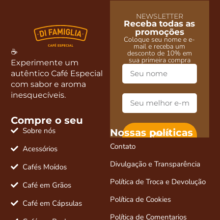
NEWSLETTER
Receba todas as
promoções
Coloque seu nome e e-
mail e receba um
☕
desconto de 10% em
sua primeira compra
Experimente um
autêntico Café Especial
com sabor e aroma
inesquecíveis.
Compre o seu
Sobre nós
Nossas políticas
Quero
desconto e
Contato
novidades
Acessórios
Divulgação e Transparência
Cafés Moídos
Política de Troca e Devolução
Café em Grãos
Política de Cookies
Café em Cápsulas
Política de Comentarios