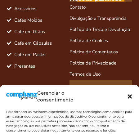
desconto e
Contato
novidades
Acessórios
Divulgação e Transparência
Cafés Moídos
Política de Troca e Devolução
Café em Grãos
Política de Cookies
Café em Cápsulas
Política de Comentarios
Café em Packs
Política de Privacidade
Presentes
Termos de Uso
Entre em contato
Gerenciar o
Fale pelo Whats
consentimento
11 5589-8867
Para fornecer as melhores experiências, usamos tecnologias como cookies para
armazenar e/ou acessar informações do dispositivo. O consentimento para
ola@cafedifamiglia.com.br
essas tecnologias nos permitirá processar dados como comportamento de
navegação ou IDs exclusivos neste site. Não consentir ou retirar o
Redes sociais
consentimento pode afetar negativamente certos recursos e funções.