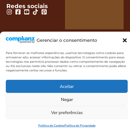
Redes sociais
Gerenciar o consentimento
Para fornecer as melhores experiências, usamos tecnologias como cookies para
armazenar e/ou acessar informações do dispositivo. O consentimento para essas
Café Di Famiglia LTDA - 10.289.946/0001-73 - 2023. Todos os
tecnologias nos permitirá processar dados como comportamento de navegação
direitos reservados.
ou IDs exclusivos neste site. Não consentir ou retirar o consentimento pode afetar
negativamente certos recursos e funções.
Aceitar
Negar
Ver preferências
Política de Cookies
Política de Privacidade