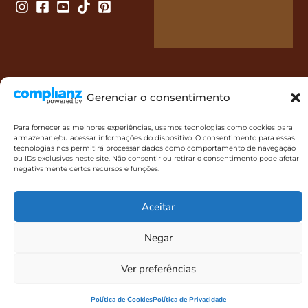
Gerenciar o consentimento
Café Di Famiglia LTDA - 10.289.946/0001-73 - 2023. Todos os
Para fornecer as melhores experiências, usamos tecnologias como cookies para
direitos reservados.
armazenar e/ou acessar informações do dispositivo. O consentimento para essas
tecnologias nos permitirá processar dados como comportamento de navegação
ou IDs exclusivos neste site. Não consentir ou retirar o consentimento pode afetar
negativamente certos recursos e funções.
Aceitar
Negar
Ver preferências
Política de Cookies
Política de Privacidade