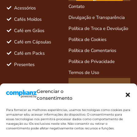
desconto e
Contato
novidades
Acessórios
Divulgação e Transparência
Cafés Moídos
Política de Troca e Devolução
Café em Grãos
Política de Cookies
Café em Cápsulas
Política de Comentarios
Café em Packs
Política de Privacidade
Presentes
Termos de Uso
Entre em contato
Gerenciar o
Fale pelo Whats
consentimento
11 5589-8867
Para fornecer as melhores experiências, usamos tecnologias como cookies para
armazenar e/ou acessar informações do dispositivo. O consentimento para
ola@cafedifamiglia.com.br
essas tecnologias nos permitirá processar dados como comportamento de
navegação ou IDs exclusivos neste site. Não consentir ou retirar o
Redes sociais
consentimento pode afetar negativamente certos recursos e funções.