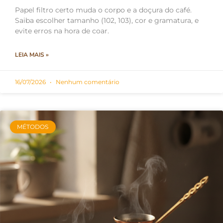
Papel filtro certo muda o corpo e a doçura do café.
Saiba escolher tamanho (102, 103), cor e gramatura, e
evite erros na hora de coar.
LEIA MAIS »
16/07/2026
Nenhum comentário
MÉTODOS