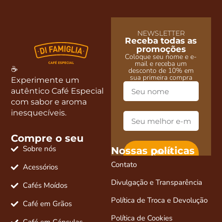
NEWSLETTER
Receba todas as
promoções
Coloque seu nome e e-
mail e receba um
☕
desconto de 10% em
sua primeira compra
Experimente um
autêntico Café Especial
com sabor e aroma
inesquecíveis.
Compre o seu
Sobre nós
Nossas políticas
Quero
desconto e
Contato
novidades
Acessórios
Divulgação e Transparência
Cafés Moídos
Política de Troca e Devolução
Café em Grãos
Política de Cookies