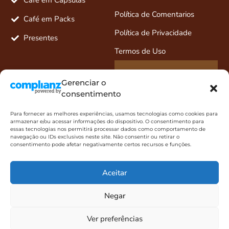
Café em Cápsulas
Política de Comentarios
Café em Packs
Política de Privacidade
Presentes
Termos de Uso
Entre em contato
Gerenciar o
Fale pelo Whats
consentimento
11 5589-8867
Para fornecer as melhores experiências, usamos tecnologias como cookies para
armazenar e/ou acessar informações do dispositivo. O consentimento para
ola@cafedifamiglia.com.br
essas tecnologias nos permitirá processar dados como comportamento de
navegação ou IDs exclusivos neste site. Não consentir ou retirar o
Redes sociais
consentimento pode afetar negativamente certos recursos e funções.
Aceitar
Negar
Ver preferências